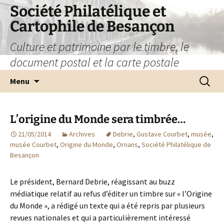
Société Philatélique et
Cartophile de Besançon
Culture et patrimoine par le timbre, le
document postal et la carte postale
Aller
Recherc
Menu
au
contenu
L’origine du Monde sera timbrée…
21/05/2014
Archives
Debrie
,
Gustave Courbet
,
musée
,
musée Courbet
,
Origine du Monde
,
Ornans
,
Société Philatélique de
Besançon
Le président, Bernard Debrie, réagissant au buzz
médiatique relatif au refus d’éditer un timbre sur « l’Origine
du Monde », a rédigé un texte qui a été repris par plusieurs
revues nationales et qui a particulièrement intéressé