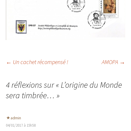
Navigation
←
Un cachet récompensé !
AMOPA
→
des
4 réflexions sur «
L’origine du Monde
sera timbrée…
»
articles
admin
04/01/2017 à 15h58