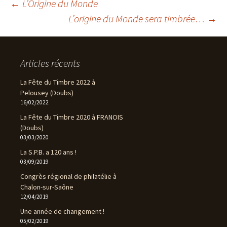
Navigation
←
L’Origine du Monde
L’origine du Monde sera timbrée…
→
des
Articles récents
articles
La Fête du Timbre 2022 à
Pelousey (Doubs)
16/02/2022
La Fête du Timbre 2020 à FRANOIS
(Doubs)
03/03/2020
La S.P.B. a 120 ans !
03/09/2019
Congrès régional de philatélie à
Chalon-sur-Saône
12/04/2019
Une année de changement !
05/02/2019