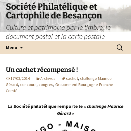
Société Philatélique et
Cartophile de Besançon
Culture et patrimoine par le timbre, le
document postal et la carte postale
Aller
Recherc
Menu
au
contenu
Un cachet récompensé !
17/03/2014
Archives
cachet
,
challenge Maurice
Gérard
,
concours
,
congrès
,
Groupement Bourgogne-Franche-
Comté
La Société philatélique remporte le «
challenge Maurice
Gérard »