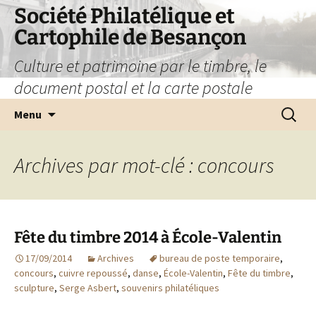
Société Philatélique et
Cartophile de Besançon
Culture et patrimoine par le timbre, le
document postal et la carte postale
Aller
Recherc
Menu
au
contenu
Archives par mot-clé : concours
Fête du timbre 2014 à École-Valentin
17/09/2014
Archives
bureau de poste temporaire
,
concours
,
cuivre repoussé
,
danse
,
École-Valentin
,
Fête du timbre
,
sculpture
,
Serge Asbert
,
souvenirs philatéliques