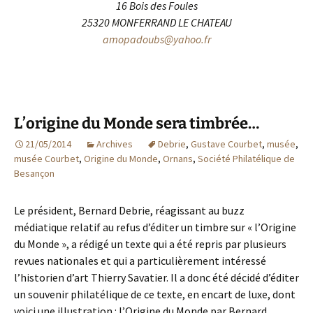
16 Bois des Foules
25320 MONFERRAND LE CHATEAU
amopadoubs@yahoo.fr
L’origine du Monde sera timbrée…
21/05/2014
Archives
Debrie
,
Gustave Courbet
,
musée
,
musée Courbet
,
Origine du Monde
,
Ornans
,
Société Philatélique de
Besançon
Le président, Bernard Debrie, réagissant au buzz
médiatique relatif au refus d’éditer un timbre sur « l’Origine
du Monde », a rédigé un texte qui a été repris par plusieurs
revues nationales et qui a particulièrement intéressé
l’historien d’art Thierry Savatier. Il a donc été décidé d’éditer
un souvenir philatélique de ce texte, en encart de luxe, dont
voici une illustration : l’Origine du Monde par Bernard