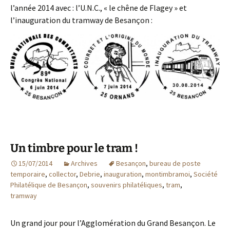
l’année 2014 avec : l’U.N.C., « le chêne de Flagey » et
l’inauguration du tramway de Besançon :
Un timbre pour le tram !
15/07/2014
Archives
Besançon
,
bureau de poste
temporaire
,
collector
,
Debrie
,
inauguration
,
montimbramoi
,
Société
Philatélique de Besançon
,
souvenirs philatéliques
,
tram
,
tramway
Un grand jour pour l’Agglomération du Grand Besançon. Le