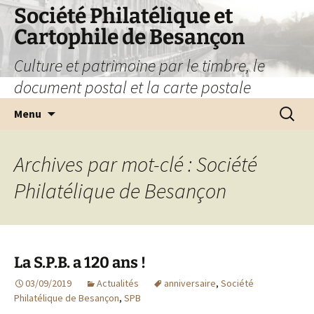
Société Philatélique et
Cartophile de Besançon
Culture et patrimoine par le timbre, le
document postal et la carte postale
Aller
Recherc
Menu
au
contenu
Archives par mot-clé : Société
Philatélique de Besançon
La S.P.B. a 120 ans !
03/09/2019
Actualités
anniversaire
,
Société
Philatélique de Besançon
,
SPB