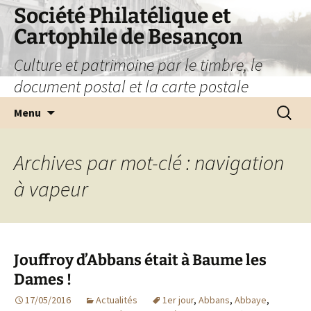
Société Philatélique et
Cartophile de Besançon
Culture et patrimoine par le timbre, le
document postal et la carte postale
Aller
Recherc
Menu
au
contenu
Archives par mot-clé : navigation
à vapeur
Jouffroy d’Abbans était à Baume les
Dames !
17/05/2016
Actualités
1er jour
,
Abbans
,
Abbaye
,